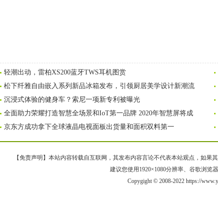
轻潮出动，雷柏XS200蓝牙TWS耳机图赏
松下纤雅自由嵌入系列新品冰箱发布，引领厨居美学设计新潮流
沉浸式体验的健身车？索尼一项新专利被曝光
全面助力荣耀打造智慧全场景和IoT第一品牌 2020年智慧屏将成
京东方成功拿下全球液晶电视面板出货量和面积双料第一
【免责声明】本站内容转载自互联网，其发布内容言论不代表本站观点，如果其链接、
建议您使用1920×1080分辨率、谷歌浏览器Goo
Copygight © 2008-2022 https://www