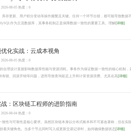
26-08-05 热度：0
库存更新、用户积分变动等操作频繁且关键。任何一个环节出错，都可能导致数据
MySQL作为主流数据库，其事务机制正是保障数据一致性的重要工具。理解
[详细]
性能优化实战：云成本视角
26-08-05 热度：0
的合理设计直接影响数据库性能与资源消耗。事务作为保证数据一致性的核心机制，
持有锁、回滚开销等问题，进而导致查询延迟上升和计算资源浪费。尤其在高
[详细]
制实战：区块链工程师的进阶指南
26-08-04 热度：0
致性与可靠性是核心要求。虽然区块链本身以分布式账本和不可篡改著称，但在实
仍承担着关键角色。当多个节点同时写入或更新交易记录时，如何确保数据状态
[详细]