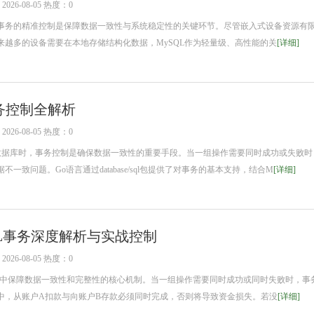
26-08-05 热度：0
务的精准控制是保障数据一致性与系统稳定性的关键环节。尽管嵌入式设备资源有
来越多的设备需要在本地存储结构化数据，MySQL作为轻量级、高性能的关
[详细]
事务控制全解析
26-08-05 热度：0
数据库时，事务控制是确保数据一致性的重要手段。当一组操作需要同时成功或失败时
一致问题。Go语言通过database/sql包提供了对事务的基本支持，结合M
[详细]
QL事务深度解析与实战控制
26-08-05 热度：0
中保障数据一致性和完整性的核心机制。当一组操作需要同时成功或同时失败时，事
中，从账户A扣款与向账户B存款必须同时完成，否则将导致资金损失。若没
[详细]