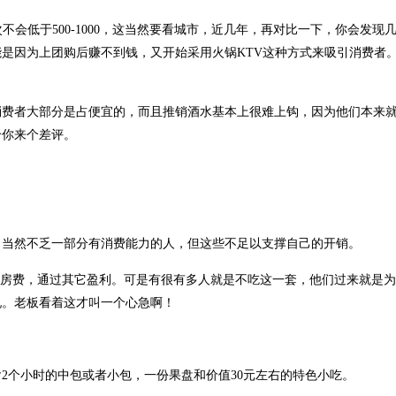
会低于500-1000，这当然要看城市，近几年，再对比一下，你会发现
V可能是因为上团购后赚不到钱，又开始采用火锅KTV这种方式来吸引消费者
消费者大部分是占便宜的，而且推销酒水基本上很难上钩，因为他们本来
给你来个差评。
，当然不乏一部分有消费能力的人，但这些不足以支撑自己的开销。
免包房费，通过其它盈利。可是有很有多人就是不吃这一套，他们过来就是
吼。老板看着这才叫一个心急啊！
含2个小时的中包或者小包，一份果盘和价值30元左右的特色小吃。