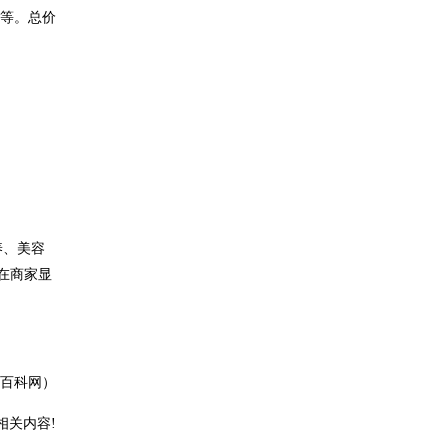
酒等。总价
。
。
养、美容
在商家显
域百科网）
相关内容!