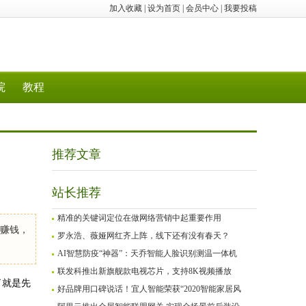
加入收藏
|
设为首页
|
会员中心
|
我要投稿
院
教程
推荐文章
站长推荐
精准的关键词定位在做网络营销中起重要作用
等赚钱，
罗永浩、薇娅网红齐上阵，线下还有没有春天？
AI智慧防疫“神器”：天乔智能人脸识别测温一体机
联发科推出新旗舰款电视芯片，支持8K视频播放
了就是先
好品牌用口碑说话！宜人智能荣获“2020智能家居风