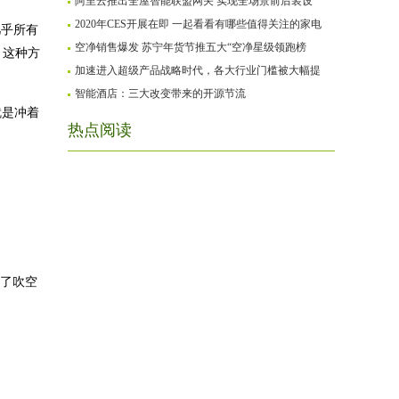
阿里云推出全屋智能联盟网关 实现全场景前后装设
2020年CES开展在即 一起看看有哪些值得关注的家电
几乎所有
空净销售爆发 苏宁年货节推五大“空净星级领跑榜
。这种方
加速进入超级产品战略时代，各大行业门槛被大幅提
智能酒店：三大改变带来的开源节流
就是冲着
热点阅读
为了吹空