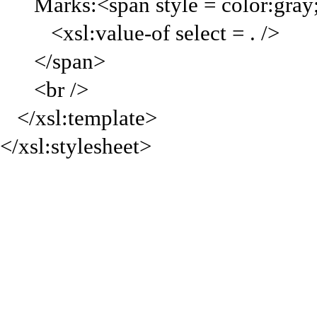
Marks:<span style = color:gray
<xsl:value-of select = . />
</span>
<br />
</xsl:template>
</xsl:stylesheet>