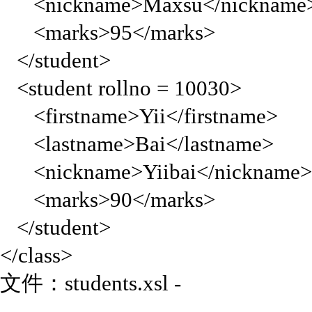
<nickname>Maxsu</nickname
<marks>95</marks>
</student>
<student rollno = 10030>
<firstname>Yii</firstname>
<lastname>Bai</lastname>
<nickname>Yiibai</nickname
<marks>90</marks>
</student>
</class>
文件：students.xsl -