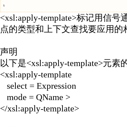
s
<xsl:apply-template>标
点的类型和上下文查找要应用的
声明
以下是<xsl:apply-template
<xsl:apply-template
select = Expression
mode = QName >
</xsl:apply-template>