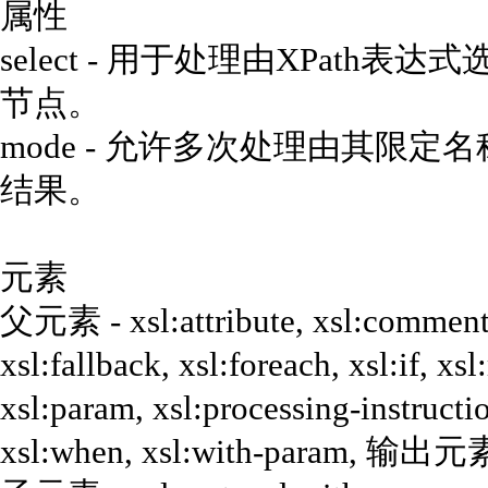
属性
select - 用于处理由XPat
节点。
mode - 允许多次处理由其限
结果。
元素
父元素 - xsl:attribute, xsl:comment,
xsl:fallback, xsl:foreach, xsl:if, xs
xsl:param, xsl:processing-instructio
xsl:when, xsl:with-param, 输出元