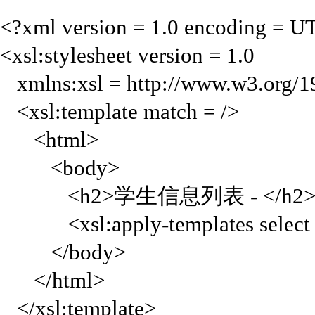
<?xml version = 1.0 encoding = 
<xsl:stylesheet version = 1.0
xmlns:xsl = http://www.w3.org
<xsl:template match = />
<html>
<body>
<h2>学生信息列表 - </h2
<xsl:apply-templates select = 
</body>
</html>
</xsl:template>